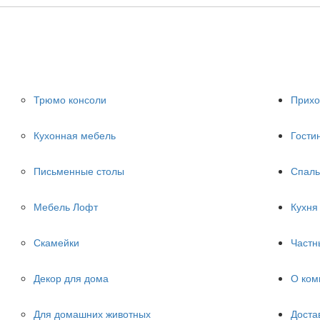
Трюмо консоли
Прих
Кухонная мебель
Гости
Письменные столы
Спаль
Мебель Лофт
Кухня
Скамейки
Частн
Декор для дома
О ком
Для домашних животных
Доста