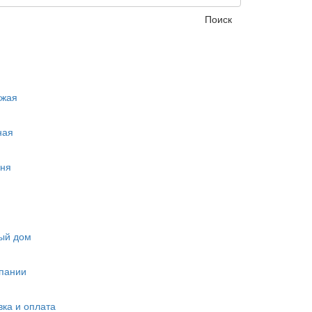
Поиск
ожая
ная
ня
ый дом
пании
вка и оплата