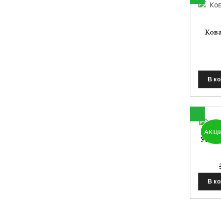
Кова
В к
АКЦ
Угло
В к