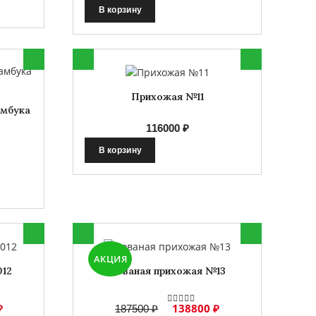
В корзину
Прихожая №11
амбука
116000 ₽
В корзину
АКЦИЯ
012
Кованая прихожая №13
₽
138800 ₽
187500 ₽