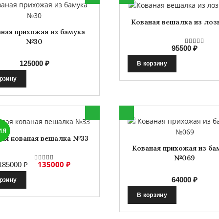
Кованая вешалка из лоз
ная прихожая из бамука
№30
95500 ₽
125000 ₽
В корзину
орзину
ИЯ
вая кованая вешалка №33
Кованая прихожая из ба
№069
135000 ₽
185000 ₽
64000 ₽
орзину
В корзину