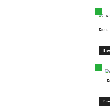
Кован
В к
К
В к