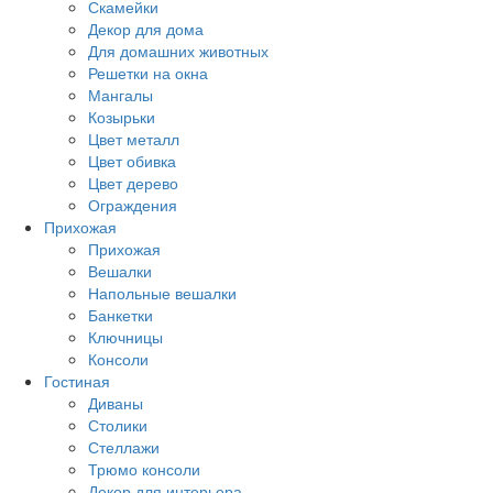
Скамейки
Декор для дома
Для домашних животных
Решетки на окна
Мангалы
Козырьки
Цвет металл
Цвет обивка
Цвет дерево
Ограждения
Прихожая
Прихожая
Вешалки
Напольные вешалки
Банкетки
Ключницы
Консоли
Гостиная
Диваны
Столики
Стеллажи
Трюмо консоли
Декор для интерьера