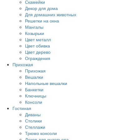
Скамейки
Декор для дома
Для домашних животных
Решетки на окна
Мангалы
Козырьки
Цвет металл
Цвет обивка
Цвет дерево
Ограждения
Прихожая
Прихожая
Вешалки
Напольные вешалки
Банкетки
Ключницы
Консоли
Гостиная
Диваны
Столики
Стеллажи
Трюмо консоли
Декор для интерьера