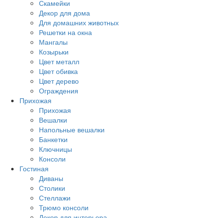
Скамейки
Декор для дома
Для домашних животных
Решетки на окна
Мангалы
Козырьки
Цвет металл
Цвет обивка
Цвет дерево
Ограждения
Прихожая
Прихожая
Вешалки
Напольные вешалки
Банкетки
Ключницы
Консоли
Гостиная
Диваны
Столики
Стеллажи
Трюмо консоли
Декор для интерьера