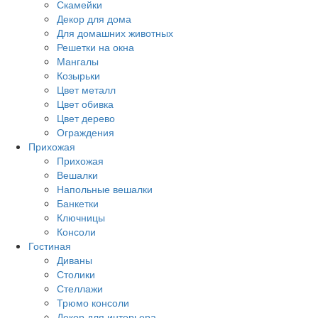
Скамейки
Декор для дома
Для домашних животных
Решетки на окна
Мангалы
Козырьки
Цвет металл
Цвет обивка
Цвет дерево
Ограждения
Прихожая
Прихожая
Вешалки
Напольные вешалки
Банкетки
Ключницы
Консоли
Гостиная
Диваны
Столики
Стеллажи
Трюмо консоли
Декор для интерьера