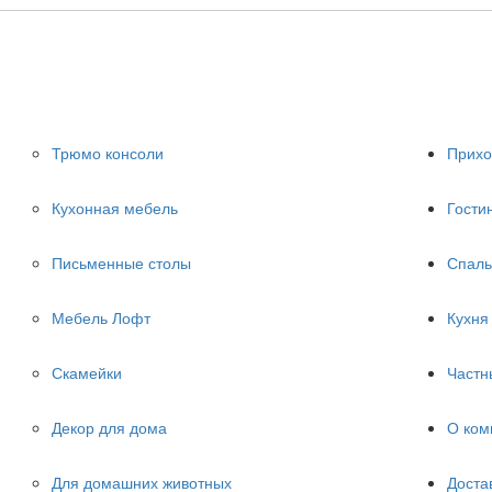
Трюмо консоли
Прих
Кухонная мебель
Гости
Письменные столы
Спаль
Мебель Лофт
Кухня
Скамейки
Частн
Декор для дома
О ком
Для домашних животных
Доста