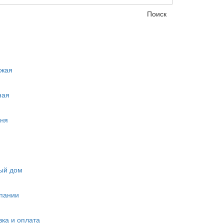
Поиск
ожая
ная
ня
ый дом
пании
вка и оплата