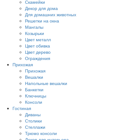
Скамейки
Декор для дома
Для домашних животных
Решетки на окна
Мангалы
Козырьки
Цвет металл
Цвет обивка
Цвет дерево
Ограждения
Прихожая
Прихожая
Вешалки
Напольные вешалки
Банкетки
Ключницы
Консоли
Гостиная
Диваны
Столики
Стеллажи
Трюмо консоли
Декор для интерьера