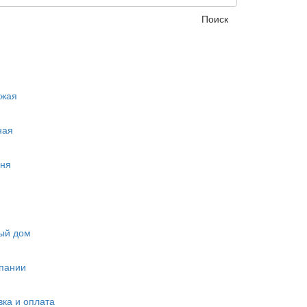
Поиск
ожая
ная
ня
ый дом
пании
вка и оплата