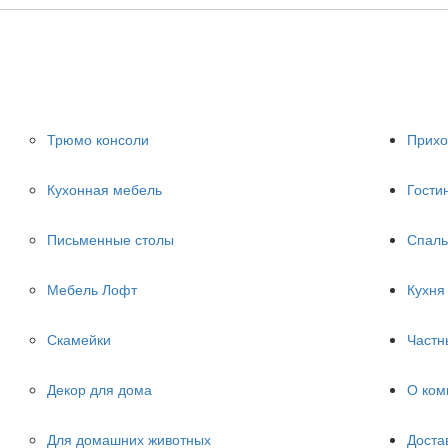
Трюмо консоли
Прих
Кухонная мебель
Гости
Письменные столы
Спаль
Мебель Лофт
Кухня
Скамейки
Частн
Декор для дома
О ком
Для домашних животных
Доста