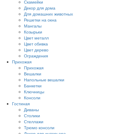
Скамейки
Декор для дома
Для домашних животных
Решетки на окна
Мангалы
Козырьки
Цвет металл
Цвет обивка
Цвет дерево
Ограждения
Прихожая
Прихожая
Вешалки
Напольные вешалки
Банкетки
Ключницы
Консоли
Гостиная
Диваны
Столики
Стеллажи
Трюмо консоли
Декор для интерьера