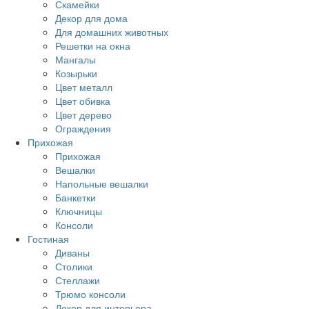
Скамейки
Декор для дома
Для домашних животных
Решетки на окна
Мангалы
Козырьки
Цвет металл
Цвет обивка
Цвет дерево
Ограждения
Прихожая
Прихожая
Вешалки
Напольные вешалки
Банкетки
Ключницы
Консоли
Гостиная
Диваны
Столики
Стеллажи
Трюмо консоли
Декор для интерьера