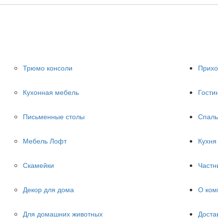
Трюмо консоли
Прих
Кухонная мебель
Гости
Письменные столы
Спаль
Мебель Лофт
Кухня
Скамейки
Частн
Декор для дома
О ком
Для домашних животных
Доста