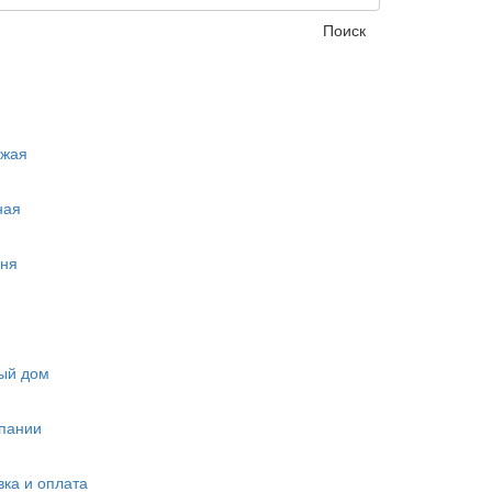
Поиск
ожая
ная
ня
ый дом
пании
вка и оплата