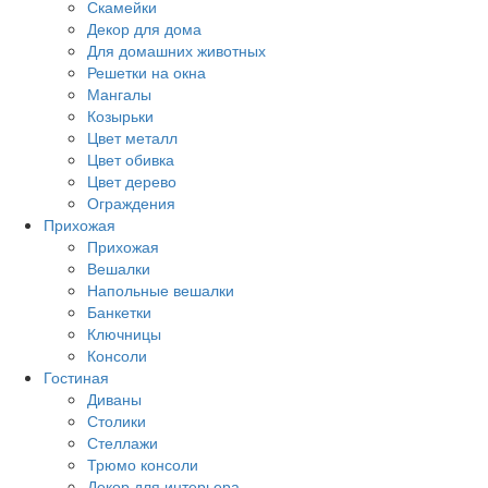
Скамейки
Декор для дома
Для домашних животных
Решетки на окна
Мангалы
Козырьки
Цвет металл
Цвет обивка
Цвет дерево
Ограждения
Прихожая
Прихожая
Вешалки
Напольные вешалки
Банкетки
Ключницы
Консоли
Гостиная
Диваны
Столики
Стеллажи
Трюмо консоли
Декор для интерьера