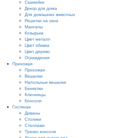
Скамейки
Декор для дома
Для домашних животных
Решетки на окна
Мангалы
Козырьки
Цвет металл
Цвет обивка
Цвет дерево
Ограждения
Прихожая
Прихожая
Вешалки
Напольные вешалки
Банкетки
Ключницы
Консоли
Гостиная
Диваны
Столики
Стеллажи
Трюмо консоли
Декор для интерьера