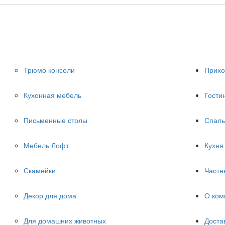
Трюмо консоли
Прих
Кухонная мебель
Гости
Письменные столы
Спаль
Мебель Лофт
Кухня
Скамейки
Частн
Декор для дома
О ком
Для домашних животных
Доста