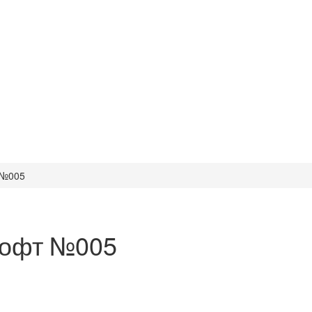
 №005
лофт №005