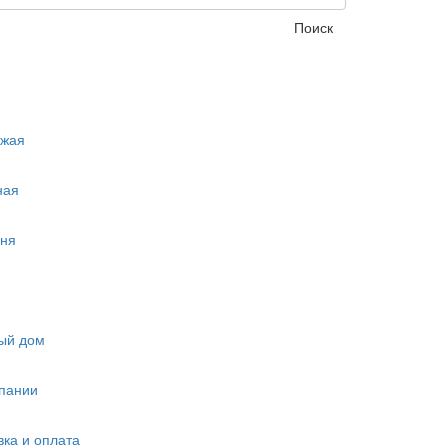
Поиск
ожая
ная
ня
ый дом
пании
вка и оплата