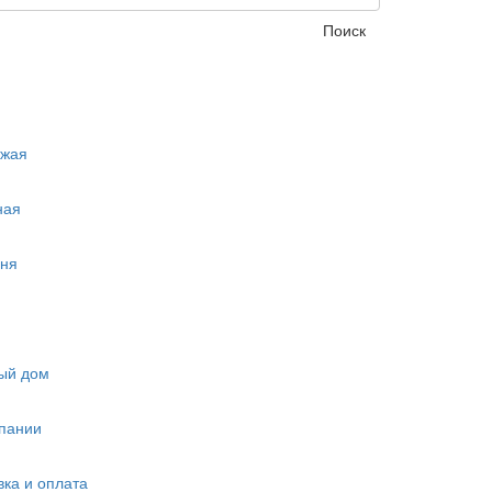
Поиск
ожая
ная
ня
ый дом
пании
вка и оплата