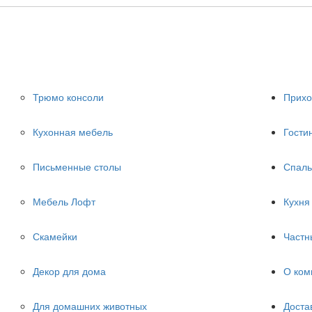
Трюмо консоли
Прих
Кухонная мебель
Гости
Письменные столы
Спаль
Мебель Лофт
Кухня
Скамейки
Частн
Декор для дома
О ком
Для домашних животных
Доста