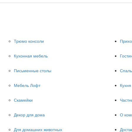
Трюмо консоли
Прих
Кухонная мебель
Гости
Письменные столы
Спаль
Мебель Лофт
Кухня
Скамейки
Частн
Декор для дома
О ком
Для домашних животных
Доста