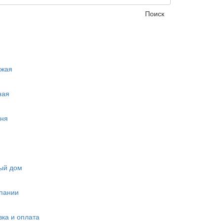
Поиск
ожая
ная
ня
ый дом
пании
вка и оплата