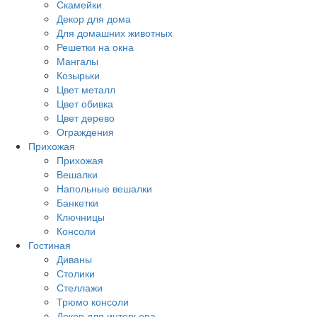
Скамейки
Декор для дома
Для домашних животных
Решетки на окна
Мангалы
Козырьки
Цвет металл
Цвет обивка
Цвет дерево
Ограждения
Прихожая
Прихожая
Вешалки
Напольные вешалки
Банкетки
Ключницы
Консоли
Гостиная
Диваны
Столики
Стеллажи
Трюмо консоли
Декор для интерьера