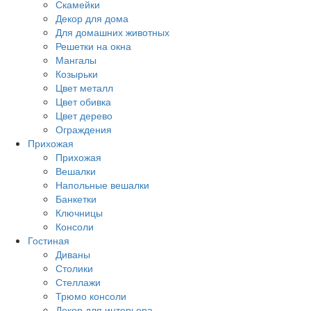
Скамейки
Декор для дома
Для домашних животных
Решетки на окна
Мангалы
Козырьки
Цвет металл
Цвет обивка
Цвет дерево
Ограждения
Прихожая
Прихожая
Вешалки
Напольные вешалки
Банкетки
Ключницы
Консоли
Гостиная
Диваны
Столики
Стеллажи
Трюмо консоли
Декор для интерьера