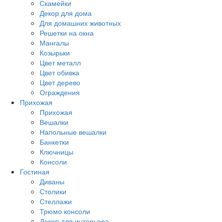
Скамейки
Декор для дома
Для домашних животных
Решетки на окна
Мангалы
Козырьки
Цвет металл
Цвет обивка
Цвет дерево
Ограждения
Прихожая
Прихожая
Вешалки
Напольные вешалки
Банкетки
Ключницы
Консоли
Гостиная
Диваны
Столики
Стеллажи
Трюмо консоли
Декор для интерьера