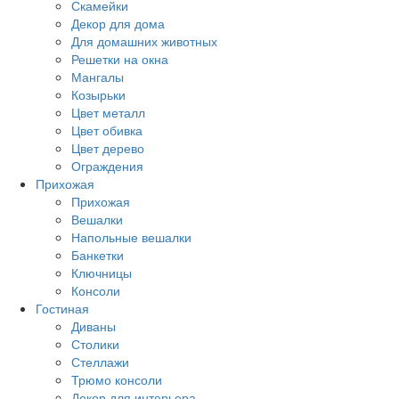
Скамейки
Декор для дома
Для домашних животных
Решетки на окна
Мангалы
Козырьки
Цвет металл
Цвет обивка
Цвет дерево
Ограждения
Прихожая
Прихожая
Вешалки
Напольные вешалки
Банкетки
Ключницы
Консоли
Гостиная
Диваны
Столики
Стеллажи
Трюмо консоли
Декор для интерьера