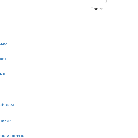
Поиск
ожая
ная
ня
ый дом
пании
вка и оплата