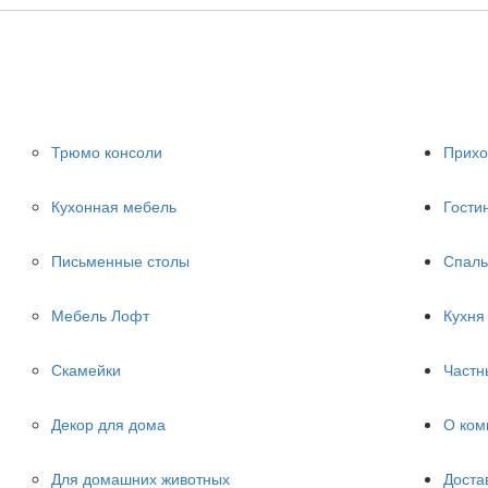
Трюмо консоли
Прих
Кухонная мебель
Гости
Письменные столы
Спаль
Мебель Лофт
Кухня
Скамейки
Частн
Декор для дома
О ком
Для домашних животных
Доста