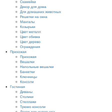
Скамейки
Декор для дома
Для домашних животных
Решетки на окна
Мангалы
Козырьки
Цвет металл
Цвет обивка
Цвет дерево
Ограждения
Прихожая
Прихожая
Вешалки
Напольные вешалки
Банкетки
Ключницы
Консоли
Гостиная
Диваны
Столики
Стеллажи
Трюмо консоли
Декор для интерьера