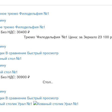
зину
ое трюмо Филодельфия №1
Без НДС: 30400 ₽
 'Филодельфия '№1 Цена: за Зеркало 23 100 руб. уг
зину
дки
В сравнение
Быстрый просмотр
зину
ый стол №1
Без НДС: 30900 ₽
тол..
зину
дки
В сравнение
Быстрый просмотр