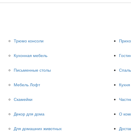
Трюмо консоли
Прих
Кухонная мебель
Гости
Письменные столы
Спаль
Мебель Лофт
Кухня
Скамейки
Частн
Декор для дома
О ком
Для домашних животных
Доста