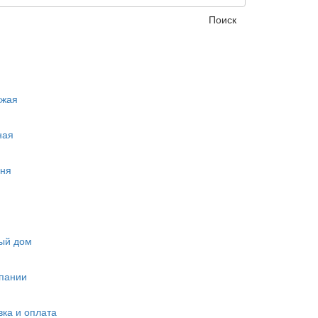
Поиск
ожая
ная
ня
ый дом
пании
вка и оплата