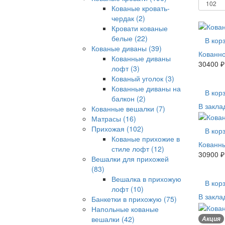
Кованые кровать-
чердак (2)
Кровати кованые
белые (22)
В кор
Кованые диваны (39)
Кованн
Кованные диваны
30400 ₽
лофт (3)
Трюмо
Кованый уголок (3)
Кованные диваны на
В кор
балкон (2)
В закла
Кованные вешалки (7)
Матрасы (16)
Прихожая (102)
В кор
Кованые прихожие в
Кованн
стиле лофт (12)
30900 ₽
Вешалки для прихожей
С
(83)
Вешалка в прихожую
В кор
лофт (10)
В закла
Банкетки в прихожую (75)
Напольные кованые
вешалки (42)
Акция