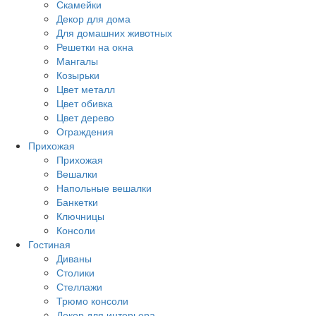
Скамейки
Декор для дома
Для домашних животных
Решетки на окна
Мангалы
Козырьки
Цвет металл
Цвет обивка
Цвет дерево
Ограждения
Прихожая
Прихожая
Вешалки
Напольные вешалки
Банкетки
Ключницы
Консоли
Гостиная
Диваны
Столики
Стеллажи
Трюмо консоли
Декор для интерьера