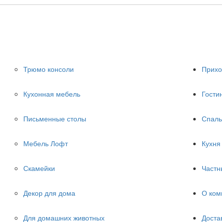
Трюмо консоли
Прих
Кухонная мебель
Гости
Письменные столы
Спаль
Мебель Лофт
Кухня
Скамейки
Частн
Декор для дома
О ком
Для домашних животных
Доста