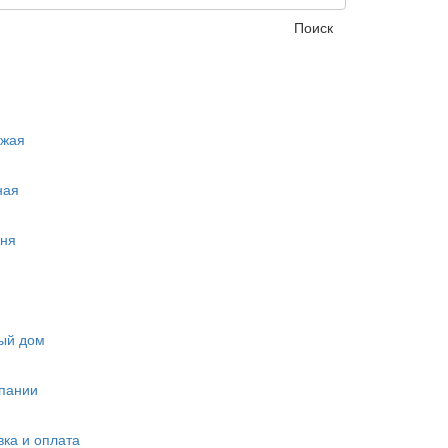
Поиск
ожая
ная
ня
ый дом
пании
вка и оплата