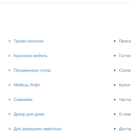
Трюмо консоли
Прих
Кухонная мебель
Гости
Письменные столы
Спаль
Мебель Лофт
Кухня
Скамейки
Частн
Декор для дома
О ком
Для домашних животных
Доста