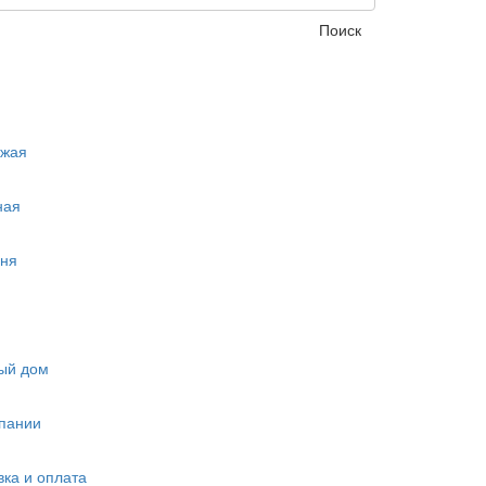
Поиск
ожая
ная
ня
ый дом
пании
вка и оплата