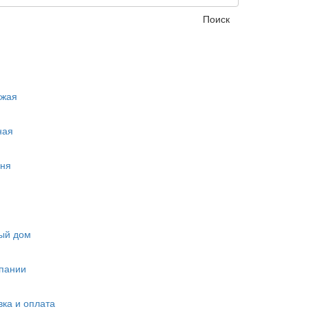
Поиск
ожая
ная
ня
ый дом
пании
вка и оплата