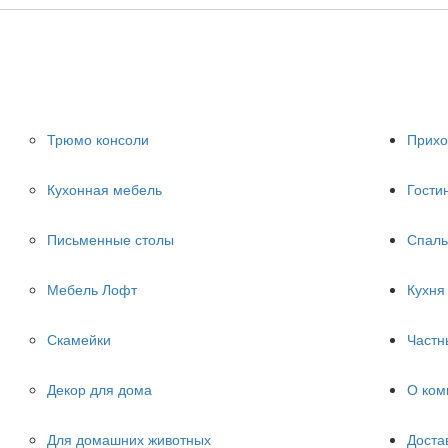
Трюмо консоли
Прих
Кухонная мебель
Гости
Письменные столы
Спаль
Мебель Лофт
Кухня
Скамейки
Частн
Декор для дома
О ком
Для домашних животных
Доста