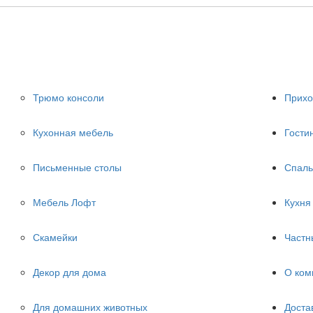
Трюмо консоли
Прих
Кухонная мебель
Гости
Письменные столы
Спаль
Мебель Лофт
Кухня
Скамейки
Частн
Декор для дома
О ком
Для домашних животных
Доста