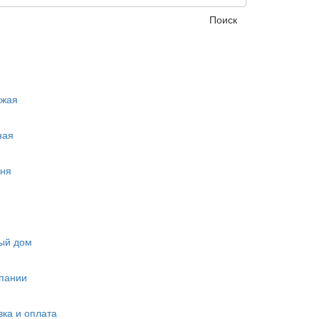
Поиск
ожая
ная
ня
ый дом
пании
вка и оплата