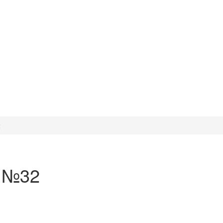
2
y №32