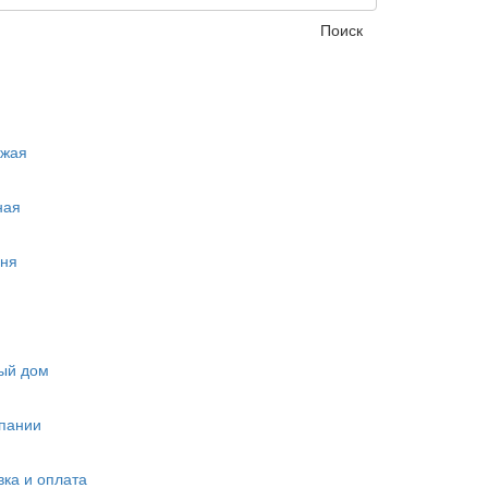
Поиск
ожая
ная
ня
ый дом
пании
вка и оплата