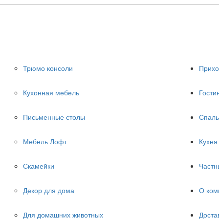
Трюмо консоли
Прих
Кухонная мебель
Гости
Письменные столы
Спаль
Мебель Лофт
Кухня
Скамейки
Частн
Декор для дома
О ком
Для домашних животных
Доста