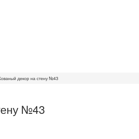
Кованый декор на стену №43
тену №43