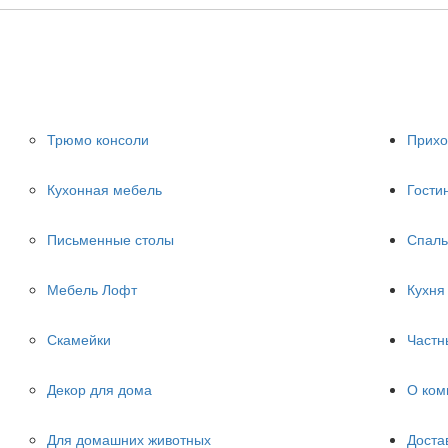
Трюмо консоли
Прих
Кухонная мебель
Гости
Письменные столы
Спаль
Мебель Лофт
Кухня
Скамейки
Частн
Декор для дома
О ком
Для домашних животных
Доста