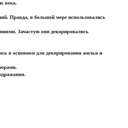
е века.
ий. Правда, в большей мере использовались
ениями. Зачастую они декорировались
сь в основном для декорирования жилья и
зорами.
подражания.