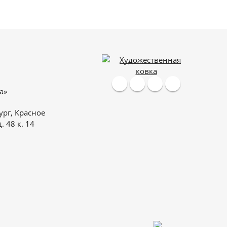
а»
ург, Красное
. 48 к. 14