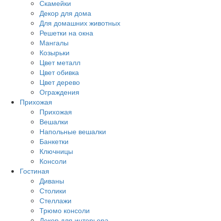
Скамейки
Декор для дома
Для домашних животных
Решетки на окна
Мангалы
Козырьки
Цвет металл
Цвет обивка
Цвет дерево
Ограждения
Прихожая
Прихожая
Вешалки
Напольные вешалки
Банкетки
Ключницы
Консоли
Гостиная
Диваны
Столики
Стеллажи
Трюмо консоли
Декор для интерьера